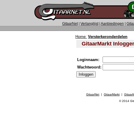
GitaarNet
|
Verlanglijst
|
Aanbiedingen
|
Gita
Home:
Versterkeronderdelen
GitaarMarkt Inlogge
Loginnaam:
Wachtwoord:
GitaarNet
|
GitaarMarkt
|
Gitaar
© 2014 Git