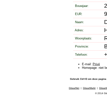
Bouwjaar:
EUR:
Naam:
Adres:
Woonplaats:
Provincie:
Telefoon:
E-mail:
Privé
Homepage: niet b
Gebruik Ctrl+D om deze pagina
GitaarNet
|
GitaarMarkt
|
Gitaar
© 2014 Git