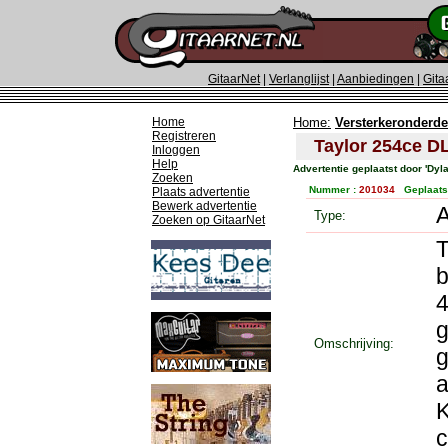
GitaarNet
|
Verlanglijst
|
Aanbiedingen
|
Gita
Home
Home:
Versterkeronderde
Registreren
Taylor 254ce D
Inloggen
Help
Advertentie geplaatst door 'Dyl
Zoeken
Nummer :
201034
Geplaats
Plaats advertentie
Bewerk advertentie
Type:
Zoeken op GitaarNet
T
b
4
g
Omschrijving:
g
a
K