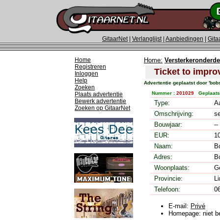
GitaarNet
|
Verlanglijst
|
Aanbiedingen
|
Gita
Home
Home:
Versterkeronderde
Registreren
Ticket to impro
Inloggen
Help
Advertentie geplaatst door 'bo
Zoeken
Nummer :
201029
Geplaats
Plaats advertentie
Bewerk advertentie
Type:
A
Zoeken op GitaarNet
Omschrijving:
s
Bouwjaar:
-
EUR:
1
Naam:
B
Adres:
B
Woonplaats:
G
Provincie:
L
Telefoon:
0
E-mail:
Privé
Homepage: niet b