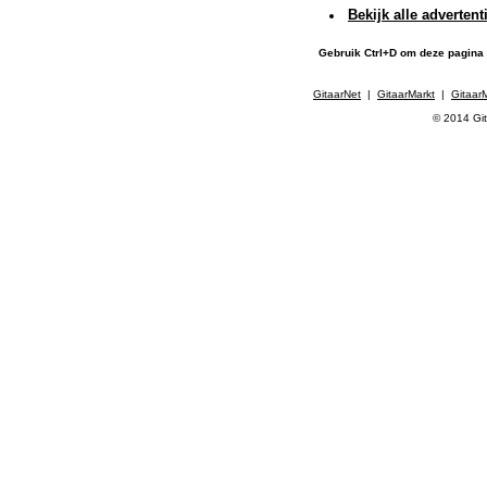
Bekijk alle adverten
Gebruik Ctrl+D om deze pagina
GitaarNet
|
GitaarMarkt
|
Gitaar
© 2014 Git