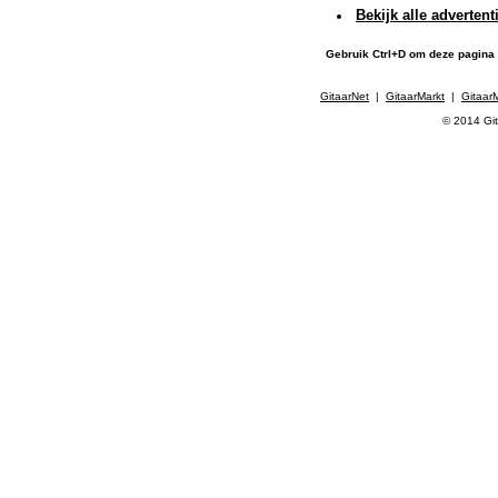
Bekijk alle adverten
Gebruik Ctrl+D om deze pagina
GitaarNet
|
GitaarMarkt
|
Gitaar
© 2014 Git