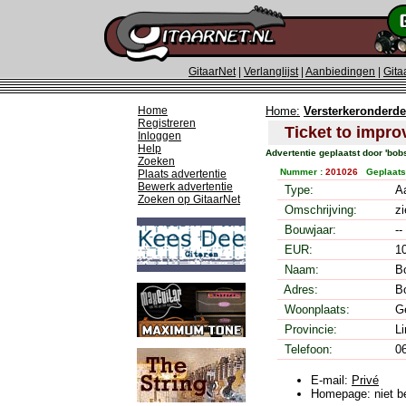
GitaarNet
|
Verlanglijst
|
Aanbiedingen
|
Gita
Home
Home:
Versterkeronderde
Registreren
Ticket to impro
Inloggen
Help
Advertentie geplaatst door 'bo
Zoeken
Nummer :
201026
Geplaats
Plaats advertentie
Bewerk advertentie
Type:
A
Zoeken op GitaarNet
Omschrijving:
z
Bouwjaar:
-
EUR:
1
Naam:
B
Adres:
B
Woonplaats:
G
Provincie:
L
Telefoon:
0
E-mail:
Privé
Homepage: niet b