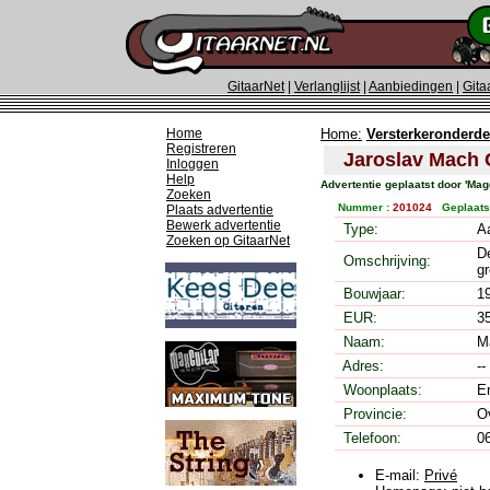
GitaarNet
|
Verlanglijst
|
Aanbiedingen
|
Gita
Home
Home:
Versterkeronderde
Registreren
Jaroslav Mach 
Inloggen
Help
Advertentie geplaatst door 'Mag
Zoeken
Nummer :
201024
Geplaats
Plaats advertentie
Bewerk advertentie
Type:
A
Zoeken op GitaarNet
De
Omschrijving:
gr
Bouwjaar:
1
EUR:
3
Naam:
M
Adres:
-
Woonplaats:
E
Provincie:
O
Telefoon:
0
E-mail:
Privé