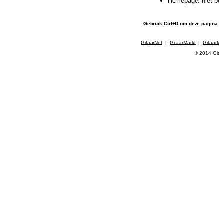
Homepage: niet b
Gebruik Ctrl+D om deze pagina
GitaarNet
|
GitaarMarkt
|
Gitaar
© 2014 Git