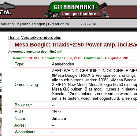
|
Verlanglijst
|
Aanbiedingen
|
GitaarForum
7-08-2026
Home:
Versterkeronderdelen
Mesa Boogie: Triaxis+2:50 Power-amp. incl.B
Advertentie geplaatst door 'JimJam'
Nummer :
201017
Geplaatst op :
2 Juli, 2018
Einddatum :
31 Augustus, 2018
Type:
Aangeboden
ZEER WEINIG GEBRUIKT IN ORIGINELE MES
#Mesa Boogie TRIAXIS Frontpaneel is onlangs
alle touch buttons werken 100%. #Mesa Boog
Omschrijving:
2:FIFTY New Model Mesa/Boogie 50/50 eindtra
Mesa 6L6 buizen. Bias mod + tubes zijn nieuw
Speaker 12inch cabinet zeer clean en warme s
set is te testen, wordt niet opgestuurd, alleen 
Bouwjaar:
--
EUR:
1500
Naam:
JimJam
Adres:
--
Woonplaats:
--