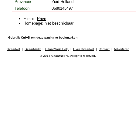
Provincie:
Zuid Holland
Telefoon:
0680145497
E-mail:
Privé
Homepage: niet beschikbaar
Gebruik Ctrl+D om deze pagina te bookmarken
GitaarNet
|
GitaarMarkt
|
GitaarMarkt Help
|
Over GitaarNet
|
Contact
|
Adverteren
© 2014 GitaarNet.NL All rights reserved.