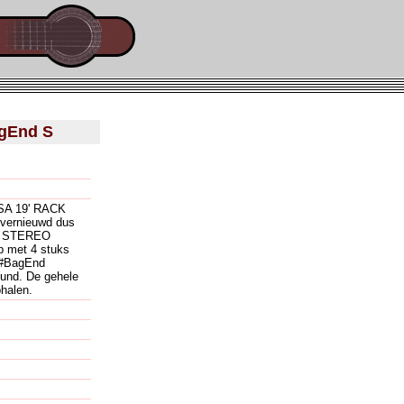
agEnd S
A 19' RACK
 vernieuwd dus
ie STEREO
p met 4 stuks
 #BagEnd
ound. De gehele
ophalen.